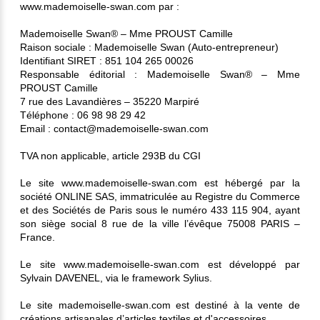
www.mademoiselle-swan.com par :
Mademoiselle Swan® – Mme PROUST Camille
Raison sociale : Mademoiselle Swan (Auto-entrepreneur)
Identifiant SIRET : 851 104 265 00026
Responsable éditorial : Mademoiselle Swan® – Mme
PROUST Camille
7 rue des Lavandières – 35220 Marpiré
Téléphone : 06 98 98 29 42
Email : contact@mademoiselle-swan.com
TVA non applicable, article 293B du CGI
Le site www.mademoiselle-swan.com est hébergé par la
société ONLINE SAS, immatriculée au Registre du Commerce
et des Sociétés de Paris sous le numéro 433 115 904, ayant
son siège social 8 rue de la ville l’évêque 75008 PARIS –
France.
Le site www.mademoiselle-swan.com est développé par
Sylvain DAVENEL, via le framework Sylius.
Le site mademoiselle-swan.com est destiné à la vente de
créations artisanales d’articles textiles et d'accessoires