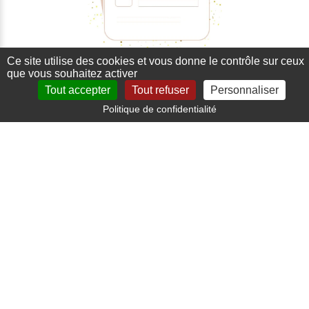
Ce site utilise des cookies et vous donne le contrôle sur ceux
Paiement sécurisé
que vous souhaitez activer
Tout accepter
Tout refuser
Personnaliser
Carte bancaire, paypal
Politique de confidentialité
Production locale
Fait en Bretagne