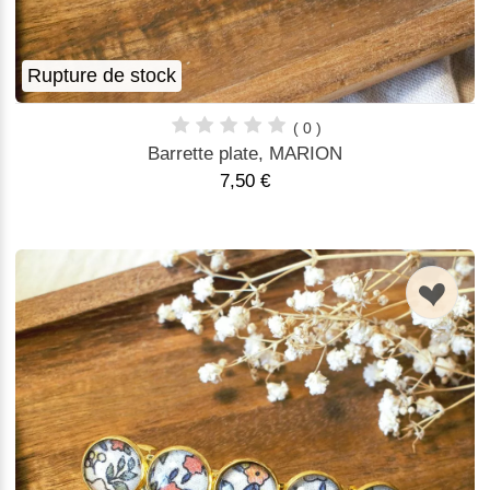
Rupture de stock
( 0 )
Barrette plate, MARION
7,50 €
n