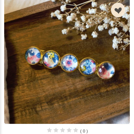
n
( 0 )