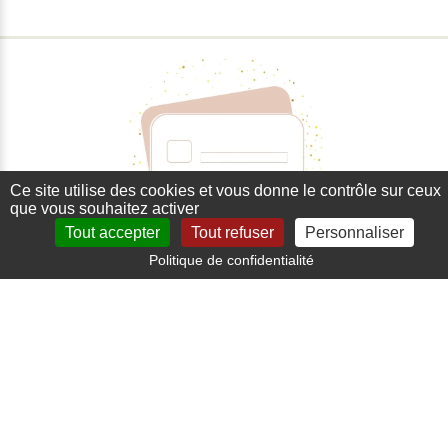
Ce site utilise des cookies et vous donne le contrôle sur ceux
que vous souhaitez activer
Tout accepter
Tout refuser
Personnaliser
Paiement sécurisé
Politique de confidentialité
Carte bancaire, paypal