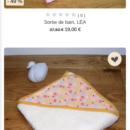
- 49 %
( 0 )
Sortie de bain, LÉA
19,00 €
37,50 €
n