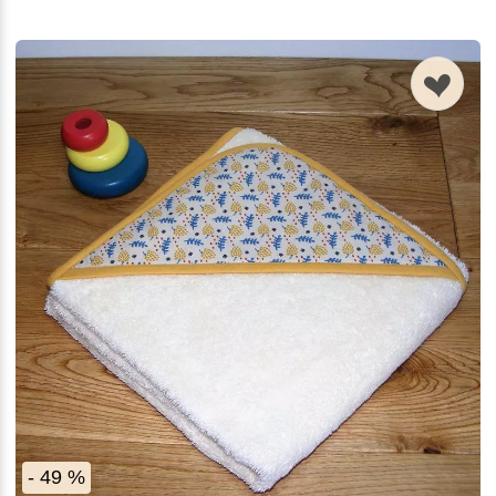
n
- 49 %