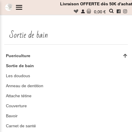
Panneau de gestion des cookies
Livraison OFFERTE dès 50€ d'achat
n
0,00 €
Sortie de bain
Rechercher
Puericulture
Sortie de bain
Les doudous
Anneau de dentition
Attache tétine
Couverture
Bavoir
Carnet de santé