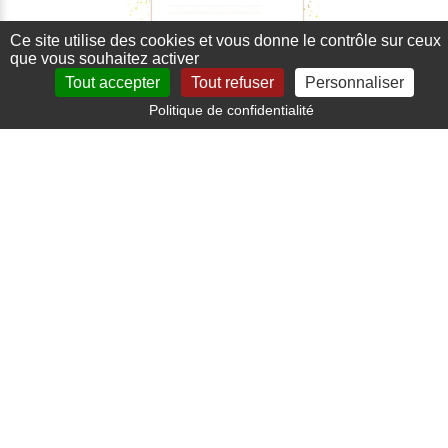
Ce site utilise des cookies et vous donne le contrôle sur ceux
que vous souhaitez activer
Tout accepter
Tout refuser
Personnaliser
Paiement sécurisé
Politique de confidentialité
Carte bancaire, paypal
Production locale
Fait en Bretagne