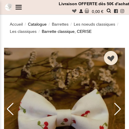
Panneau de gestion des cookies
Livraison OFFERTE dès 50€ d'achat
n
0,00 €
Accueil
Catalogue
Barrettes
Les noeuds classiques
/
/
/
/
Les classiques
Barrette classique, CERISE
/
Rechercher
n