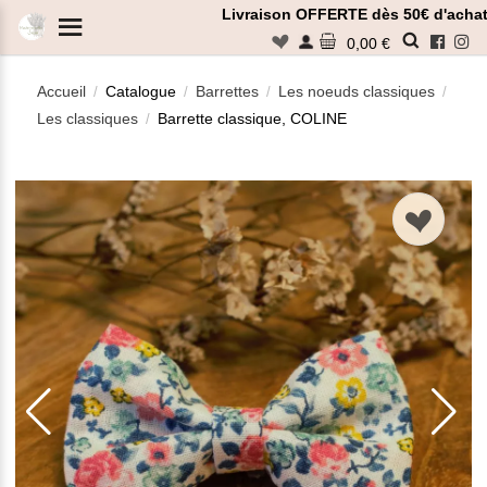
Panneau de gestion des cookies
Livraison OFFERTE dès 50€ d'achat
n
0,00 €
Accueil
Catalogue
Barrettes
Les noeuds classiques
/
/
/
/
Les classiques
Barrette classique, COLINE
/
Rechercher
n