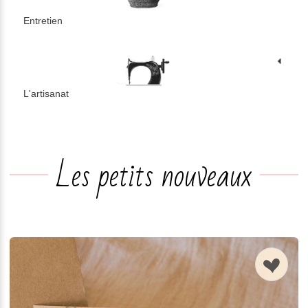
Entretien
L'artisanat
n