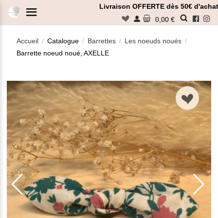
Panneau de gestion des cookies
Livraison OFFERTE dès 50€ d'achat
n
0,00 €
Accueil
Catalogue
Barrettes
Les noeuds noués
/
/
/
/
Barrette noeud noué, AXELLE
Rechercher
n