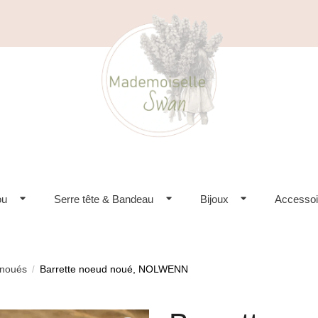
ou
Serre tête & Bandeau
Bijoux
Accessoi
 noués
Barrette noeud noué, NOLWENN
/