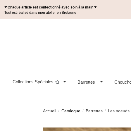
Panneau de gestion des cookies
Chaque article est confectionné avec soin à la main
n
n
Tout est réalisé dans mon atelier en Bretagne
Collections Spéciales
Barrettes
Chouch
Accueil
Catalogue
Barrettes
Les noeuds
/
/
/