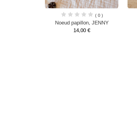
( 0 )
( 0 )
u, MANON
Noeud papillon, JENNY
0 €
14,00 €