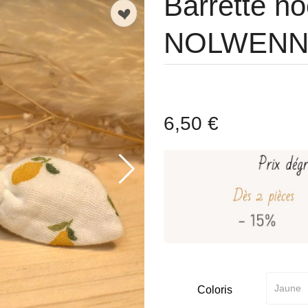
Barrette n
n
NOLWEN
6,50 €
Coloris