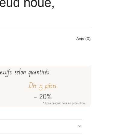
oeud noué,
N
Avis (0)