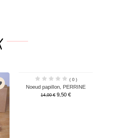
( 0 )
n
n
Noeud papillon, PERRINE
Doudou, 
9,50 €
14,00 €
20,00 €