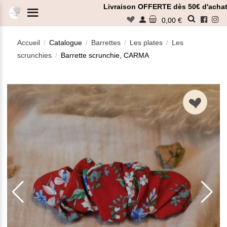
Panneau de gestion des cookies
Livraison OFFERTE dès 50€ d'achat
n
0,00 €
Accueil
Catalogue
Barrettes
Les plates
Les
/
/
/
/
scrunchies
Barrette scrunchie, CARMA
/
Rechercher
n