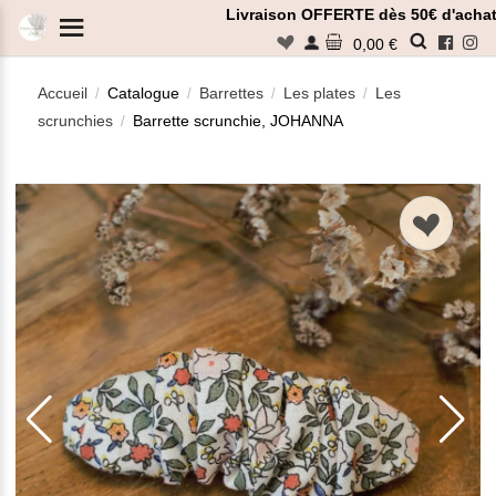
Panneau de gestion des cookies
Livraison OFFERTE dès 50€ d'achat
n
0,00 €
Accueil
Catalogue
Barrettes
Les plates
Les
/
/
/
/
scrunchies
Barrette scrunchie, JOHANNA
/
Rechercher
n