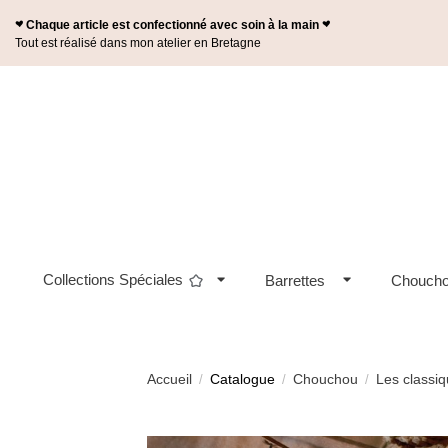
Panneau de gestion des cookies
Chaque article est confectionné avec soin à la main
n
n
Tout est réalisé dans mon atelier en Bretagne
Collections Spéciales
Barrettes
Chouch
Accueil
Catalogue
Chouchou
Les classi
/
/
/