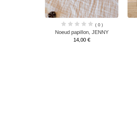
( 0 )
( 0 )
u, MANON
Noeud papillon, JENNY
0 €
14,00 €