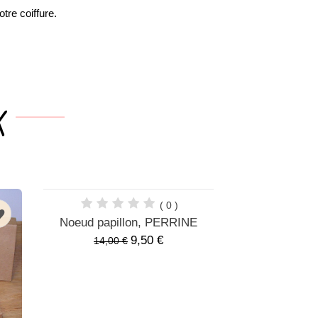
tre coiffure.
( 0 )
n
n
Noeud papillon, PERRINE
Doudou, 
9,50 €
14,00 €
20,00 €