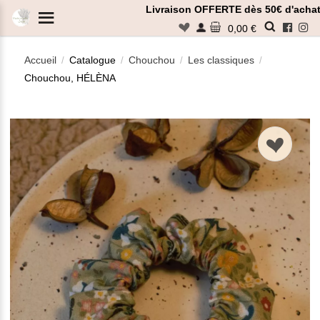
Panneau de gestion des cookies
Livraison OFFERTE dès 50€ d'achat
n
0,00 €
Accueil
Catalogue
Chouchou
Les classiques
/
/
/
/
Chouchou, HÉLÈNA
Rechercher
n