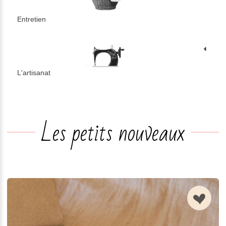
Entretien
L'artisanat
n