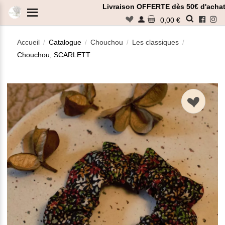
Panneau de gestion des cookies
Livraison OFFERTE dès 50€ d'achat
n
0,00 €
Accueil
Catalogue
Chouchou
Les classiques
/
/
/
/
Chouchou, SCARLETT
Rechercher
n