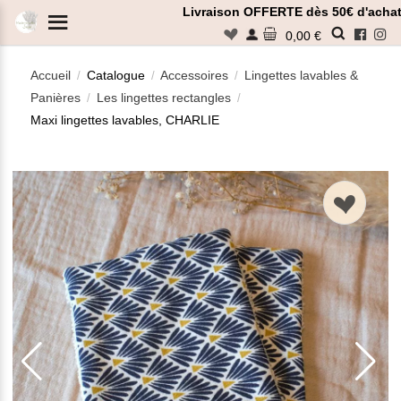
Panneau de gestion des cookies
Livraison OFFERTE dès 50€ d'achat
n
0,00 €
Accueil
Catalogue
Accessoires
Lingettes lavables &
/
/
/
Panières
Les lingettes rectangles
/
/
Rechercher
Maxi lingettes lavables, CHARLIE
n