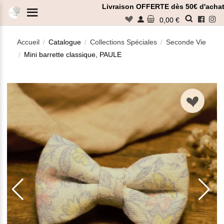
Panneau de gestion des cookies
Livraison OFFERTE dès 50€ d'achat
n
0,00 €
Accueil
Catalogue
Collections Spéciales
Seconde Vie
/
/
/
Mini barrette classique, PAULE
/
Rechercher
n