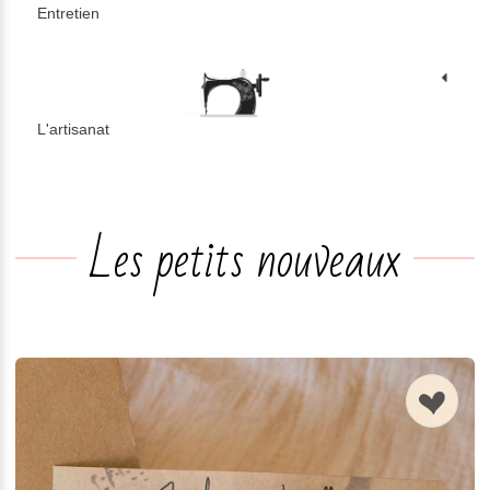
Entretien
L'artisanat
n