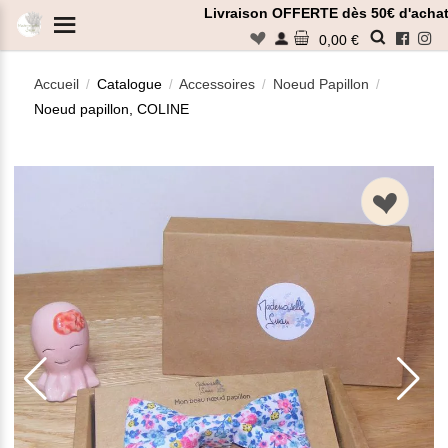
Panneau de gestion des cookies
Livraison OFFERTE dès 50€ d'achat
n
0,00 €
Accueil
Catalogue
Accessoires
Noeud Papillon
/
/
/
/
Noeud papillon, COLINE
Rechercher
n