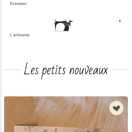
Entretien
L'artisanat
n