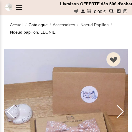
Panneau de gestion des cookies
Livraison OFFERTE dès 50€ d'achat
n
0,00 €
Accueil
Catalogue
Accessoires
Noeud Papillon
/
/
/
/
Noeud papillon, LÉONIE
Rechercher
n