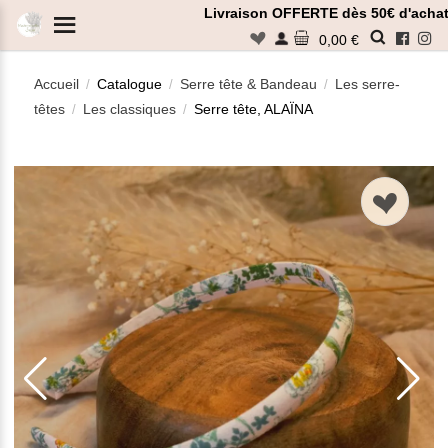
Panneau de gestion des cookies
Livraison OFFERTE dès 50€ d'achat
n
0,00 €
Accueil
Catalogue
Serre tête & Bandeau
Les serre-
/
/
/
têtes
Les classiques
Serre tête, ALAÏNA
/
/
Rechercher
n